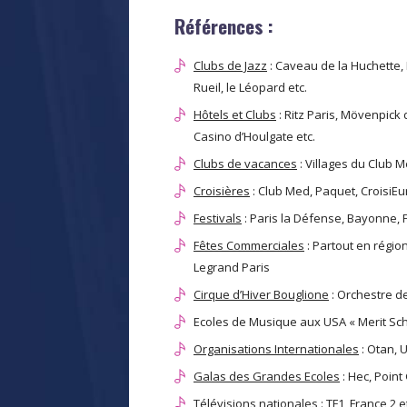
Références :
Clubs de Jazz
: Caveau de la Huchette, 
Rueil, le Léopard etc.
Hôtels et Clubs
: Ritz Paris, Mövenpick 
Casino d’Houlgate etc.
Clubs de vacances
: Villages du Club M
Croisières
: Club Med, Paquet, CroisiE
Festivals
: Paris la Défense, Bayonne, 
Fêtes Commerciales
: Partout en régio
Legrand Paris
Cirque d’Hiver Bouglione
: Orchestre de
Ecoles de Musique aux USA « Merit Scho
Organisations Internationales
: Otan, U
Galas des Grandes Ecoles
: Hec, Point
Télévisions nationales
: TF1, France 2 e