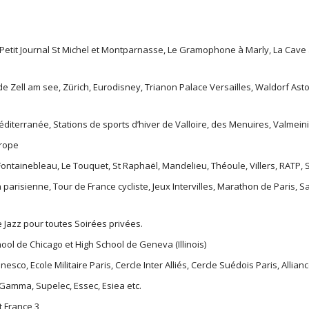
Petit Journal St Michel et Montparnasse, Le Gramophone à Marly, La Cave à
de Zell am see, Zürich, Eurodisney, Trianon Palace Versailles, Waldorf Ast
éditerranée, Stations de sports d’hiver de Valloire, des Menuires, Valmeini
urope
Fontainebleau, Le Touquet, St Raphaël, Mandelieu, Théoule, Villers, RATP, 
n parisienne, Tour de France cycliste, Jeux Intervilles, Marathon de Paris, 
 Jazz pour toutes Soirées privées.
ol de Chicago et High School de Geneva (Illinois)
nesco, Ecole Militaire Paris, Cercle Inter Alliés, Cercle Suédois Paris, Allia
 Gamma, Supelec, Essec, Esiea etc.
t France 3